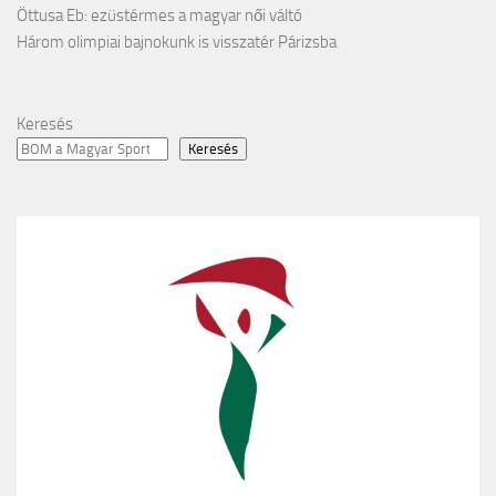
Öttusa Eb: ezüstérmes a magyar női váltó
Három olimpiai bajnokunk is visszatér Párizsba
Keresés
Keresés