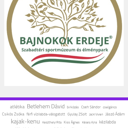
Betlehem Dávid
atlétika
birkózás
Cseh Sándor
cselgáncs
Csikós Zsóka
Jászó Ádám
férfi vízilabda-válogatott
Gyulay ZSolt
Jackl Vivien
kajak-kenu
kézilabda
Kiss Ágnes
Keszthelyi Rita
Késely Ajna