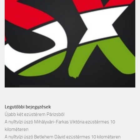
Legutóbbi bejegyzések
Újabb két ezüstérem Párizsból
A nyíltvízi úszó Mihályvári-Farkas Viktória ezüstérmes 10
kilométeren
A nyíltvízi úszó Betlehem Dávid ezüstérmes 10 kilométeren