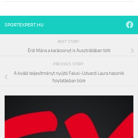
SPORTEXPERT.HU
NEXT STORY
Érdi Mária a karácsonyt is Ausztráliában tölti
PREVIOUS STORY
A kiváló teljesítményt nyújtó Falusi-Udvardi Laura hasonló
folytatásban bízik