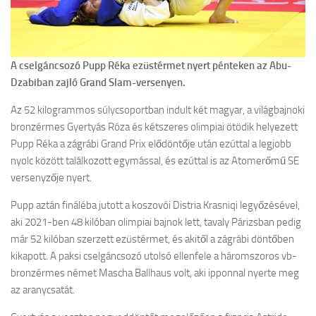
A cselgáncsozó Pupp Réka ezüstérmet nyert pénteken az Abu-
Dzabiban zajló Grand Slam-versenyen.
Az 52 kilogrammos súlycsoportban indult két magyar, a világbajnoki
bronzérmes Gyertyás Róza és kétszeres olimpiai ötödik helyezett
Pupp Réka a zágrábi Grand Prix elődöntője után ezúttal a legjobb
nyolc között találkozott egymással, és ezúttal is az Atomerőmű SE
versenyzője nyert.
Pupp aztán fináléba jutott a koszovói Distria Krasniqi legyőzésével,
aki 2021-ben 48 kilóban olimpiai bajnok lett, tavaly Párizsban pedig
már 52 kilóban szerzett ezüstérmet, és akitől a zágrábi döntőben
kikapott. A paksi cselgáncsozó utolsó ellenfele a háromszoros vb-
bronzérmes német Mascha Ballhaus volt, aki ipponnal nyerte meg
az aranycsatát.