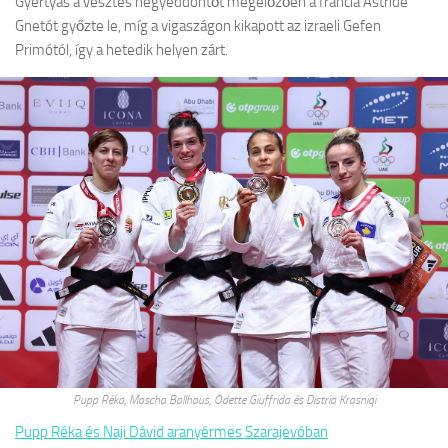
Gyertyás a vesztes negyeddöntőt megelőzően a francia Astride
Gnetót győzte le, míg a vigaszágon kikapott az izraeli Gefen
Primótól, így a hetedik helyen zárt.
Pupp Réka, Mascha Ballhaus, Odette Giuffrida és Distria Krasniqi
Pupp Réka és Naji Dávid aranyérmes Szarajevóban