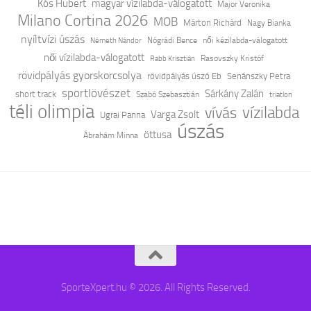
Kós Hubert
magyar vízilabda-válogatott
Major Veronika
Milano Cortina 2026
MOB
Márton Richárd
Nagy Bianka
nyíltvízi úszás
Nógrádi Bence
női kézilabda-válogatott
Németh Nándor
női vízilabda-válogatott
Rasovszky Kristóf
Rabb Krisztián
rövidpályás gyorskorcsolya
rövidpályás úszó Eb
Senánszky Petra
sportlövészet
Sárkány Zalán
short track
Szabó Szebasztián
triatlon
téli olimpia
vívás
vízilabda
Varga Zsolt
Ugrai Panna
úszás
öttusa
Ábrahám Minna
SporteXpert.hu © 2026. All Rights Reserved.