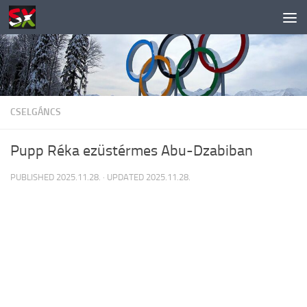
Skip to content
CSELGÁNCS
Pupp Réka ezüstérmes Abu-Dzabiban
PUBLISHED
2025.11.28.
· UPDATED
2025.11.28.